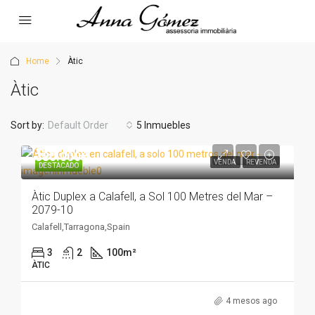
Home
Àtic
Àtic
Sort by:
Default Order
5 Inmuebles
380.000€
VENDA
REVENDA
DESTACADO
Àtic Duplex a Calafell, a Sol 100 Metres del Mar –
2079-10
Calafell,Tarragona,Spain
3
2
100
m²
ÀTIC
4 mesos ago