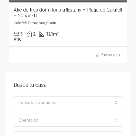
Àtic de tres dormitoris a lEstany – Platja de Calafell
– 2055d-10
Calafell,Tarragona,Spain
3
2
121
m²
ÀTIC
2 anys ago
Busca tu casa
Todas las ciudades
Operación