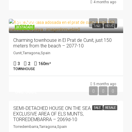
4 months ago
339.000€
SALE
RESALE
DESTACADO
Charming townhouse in El Prat de Cunit, just 150
meters from the beach – 2077-10
Cunit,Tarragona,Spain
3
2
160
m²
TOWNHOUSE
5 months ago
648.500€
SEMI-DETACHED HOUSE ON THE SEA IN AN
SALE
RESALE
EXCLUSIVE AREA OF ELS MUNTS,
TORREDEMBARRA – 2069d-10
Torredembarra,Tarragona,Spain