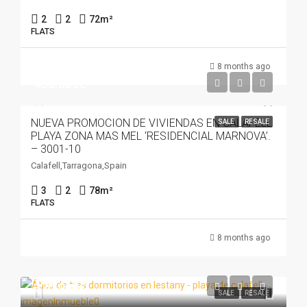
2
2
72
m²
FLATS
8 months ago
438.000€
NUEVA PROMOCION DE VIVIENDAS EN CALAFELL
SALE
RESALE
PLAYA ZONA MAS MEL ‘RESIDENCIAL MARNOVA’.
– 3001-10
Calafell,Tarragona,Spain
3
2
78
m²
FLATS
8 months ago
370.000€
SALE
RESALE