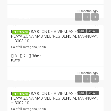
8 months ago
475.000€
NUEVA PROMOCION DE VIVIENDAS EN CALAFELL
SALE
RESALE
DESTACADO
PLAYA ZONA MAS MEL ‘RESIDENCIAL MARNOVA’.
– 3003-10
Calafell,Tarragona,Spain
3
2
78
m²
FLATS
8 months ago
385.000€
NUEVA PROMOCION DE VIVIENDAS EN CALAFELL
SALE
RESALE
DESTACADO
PLAYA ZONA MAS MEL ‘RESIDENCIAL MARNOVA’.
– 3002-10
Calafell,Tarragona,Spain