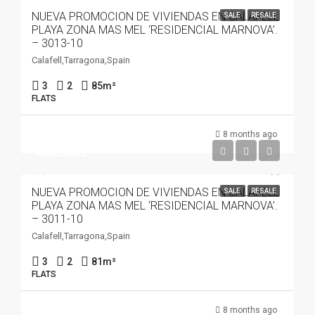
NUEVA PROMOCION DE VIVIENDAS EN CALAFELL
SALE
RESALE
PLAYA ZONA MAS MEL ‘RESIDENCIAL MARNOVA’.
– 3013-10
Calafell,Tarragona,Spain
3
2
85
m²
FLATS
8 months ago
460.000€
NUEVA PROMOCION DE VIVIENDAS EN CALAFELL
SALE
RESALE
PLAYA ZONA MAS MEL ‘RESIDENCIAL MARNOVA’.
– 3011-10
Calafell,Tarragona,Spain
3
2
81
m²
FLATS
8 months ago