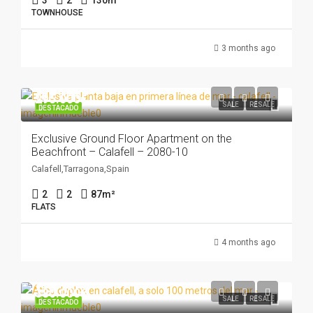
3
2
130
m²
TOWNHOUSE
3 months ago
295.000€
SALE
RESALE
DESTACADO
Exclusive Ground Floor Apartment on the
Beachfront – Calafell – 2080-10
Calafell,Tarragona,Spain
2
2
87
m²
FLATS
4 months ago
380.000€
SALE
RESALE
DESTACADO