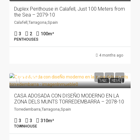
Duplex Penthouse in Calafell, Just 100 Meters from
the Sea – 2079-10
Calafell,Tarragona,Spain
3
2
100
m²
PENTHOUSES
4 months ago
590.000€
SALE
RESALE
CASA ADOSADA CON DISEÑO MODERNO EN LA
ZONA DELS MUNTS TORREDEMBARRA – 2078-10
Torredembarra,Tarragona,Spain
3
3
310
m²
TOWNHOUSE