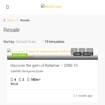
Home
Resale
Resale
Sort by:
Default Order
19 Inmuebles
435.000€
SALE
RESALE
DESTACADO
Discover the gem of Bellamar – 2086-10
Calafell,Tarragona,Spain
4
3
180
m²
VILLA
1 month ago