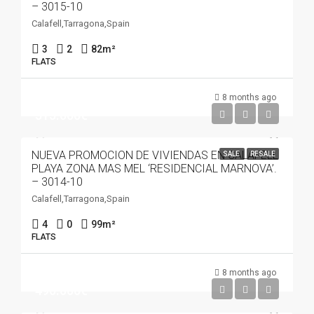
– 3015-10
Calafell,Tarragona,Spain
3
2
82
m²
FLATS
8 months ago
515.000€
NUEVA PROMOCION DE VIVIENDAS EN CALAFELL
SALE
RESALE
PLAYA ZONA MAS MEL ‘RESIDENCIAL MARNOVA’.
– 3014-10
Calafell,Tarragona,Spain
4
0
99
m²
FLATS
8 months ago
490.000€