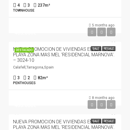
4
3
237
m²
TOWNHOUSE
5 months ago
405.000€
NUEVA PROMOCION DE VIVIENDAS EN CALAFELL
SALE
RESALE
DESTACADO
PLAYA ZONA MAS MEL ‘RESIDENCIAL MARNOVA’.
– 3024-10
Calafell,Tarragona,Spain
3
2
82
m²
PENTHOUSES
8 months ago
435.000€
NUEVA PROMOCION DE VIVIENDAS EN CALAFELL
SALE
RESALE
PLAYA ZONA MAS MEL ‘RESIDENCIAL MARNOVA’.