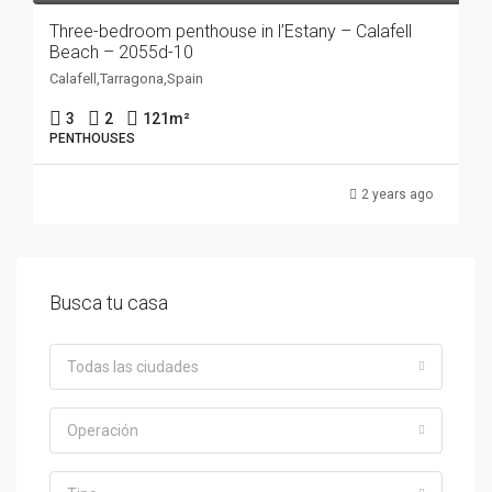
Three-bedroom penthouse in l’Estany – Calafell
Beach – 2055d-10
Calafell,Tarragona,Spain
3
2
121
m²
PENTHOUSES
2 years ago
Busca tu casa
Todas las ciudades
Operación