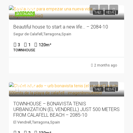
237.000€
SALE
RESALE
DESTACADO
Beautiful house to start a new life… – 2084-10
Segur de Calafell,Tarragona,Spain
3
1
120
m²
TOWNHOUSE
2 months ago
285.000€
SALE
RESALE
TOWNHOUSE – BONAVISTA TENIS
URBANIZATION (EL VENDRELL) JUST 500 METERS
FROM CALAFELL BEACH – 2085-10
El Vendrell,Tarragona,Spain