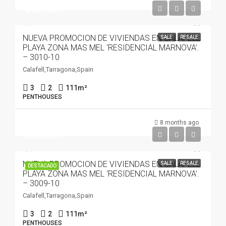
640.000€
NUEVA PROMOCION DE VIVIENDAS EN CALAFELL
SALE
RESALE
PLAYA ZONA MAS MEL ‘RESIDENCIAL MARNOVA’.
– 3010-10
Calafell,Tarragona,Spain
3
2
111
m²
PENTHOUSES
8 months ago
620.000€
NUEVA PROMOCION DE VIVIENDAS EN CALAFELL
SALE
RESALE
DESTACADO
PLAYA ZONA MAS MEL ‘RESIDENCIAL MARNOVA’.
– 3009-10
Calafell,Tarragona,Spain
3
2
111
m²
PENTHOUSES