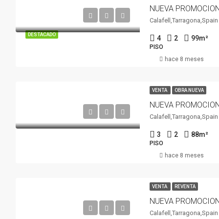
Calafell,Tarragona,Spain
DESTACADO
4
2
99
m²
PISO
hace 8 meses
VENTA
OBRA NUEVA
Calafell,Tarragona,Spain
3
2
88
m²
PISO
hace 8 meses
VENTA
REVENTA
Calafell,Tarragona,Spain