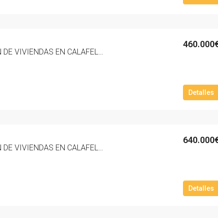
460.000
NUEVA PROMOCION DE VIVIENDAS EN CALAFELL PLAYA ZONA MAS MEL ‘RESIDENCIAL MARNOVA’. – 3011-10
Detalles
640.000
NUEVA PROMOCION DE VIVIENDAS EN CALAFELL PLAYA ZONA MAS MEL ‘RESIDENCIAL MARNOVA’. – 3010-10
Detalles