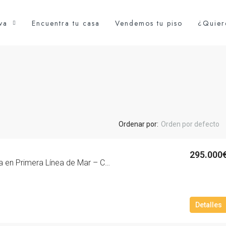
va
Encuentra tu casa
Vendemos tu piso
¿Quier
Ordenar por:
Orden por defecto
295.000
Exclusiva Planta Baja en Primera Línea de Mar – Calafell – 2080-10
Detalles