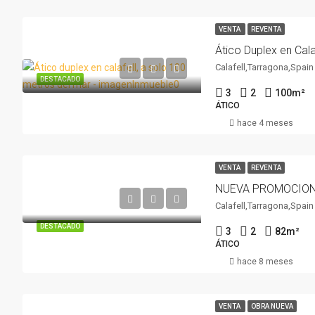
VENTA
REVENTA
Calafell,Tarragona,Spain
DESTACADO
3
2
100
m²
ÁTICO
hace 4 meses
VENTA
REVENTA
Calafell,Tarragona,Spain
DESTACADO
3
2
82
m²
ÁTICO
hace 8 meses
VENTA
OBRA NUEVA