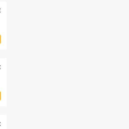
€
€
€