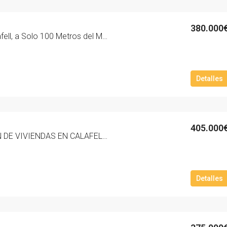
380.000
Ático Duplex en Calafell, a Solo 100 Metros del Mar – 2079-10
Detalles
405.000
NUEVA PROMOCION DE VIVIENDAS EN CALAFELL PLAYA ZONA MAS MEL ‘RESIDENCIAL MARNOVA’. – 3024-10
Detalles