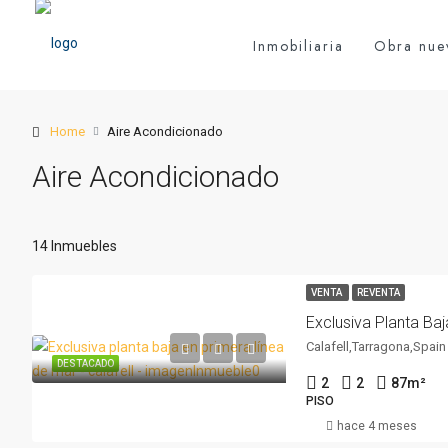
Inmobiliaria
Obra nue
Home
Aire Acondicionado
Aire Acondicionado
14 Inmuebles
VENTA
REVENTA
Calafell,Tarragona,Spain
DESTACADO
2
2
87
m²
PISO
hace 4 meses