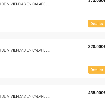
375.000
NUEVA PROMOCION DE VIVIENDAS EN CALAFELL PLAYA ZONA MAS MEL ‘RESIDENCIAL MARNOVA’. – 3017-10
Detalles
320.000
NUEVA PROMOCION DE VIVIENDAS EN CALAFELL PLAYA ZONA MAS MEL ‘RESIDENCIAL MARNOVA’. – 3016-10
Detalles
435.000
NUEVA PROMOCION DE VIVIENDAS EN CALAFELL PLAYA ZONA MAS MEL ‘RESIDENCIAL MARNOVA’. – 3015-10