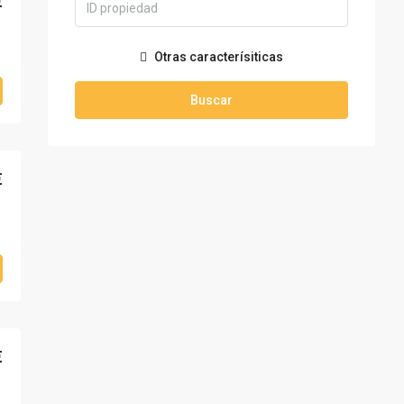
€
Otras caracterísiticas
Buscar
€
€