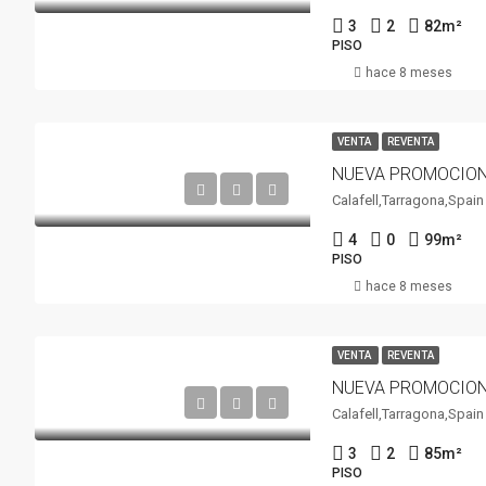
3
2
82
m²
PISO
hace 8 meses
VENTA
REVENTA
Calafell,Tarragona,Spain
4
0
99
m²
PISO
hace 8 meses
VENTA
REVENTA
Calafell,Tarragona,Spain
3
2
85
m²
PISO