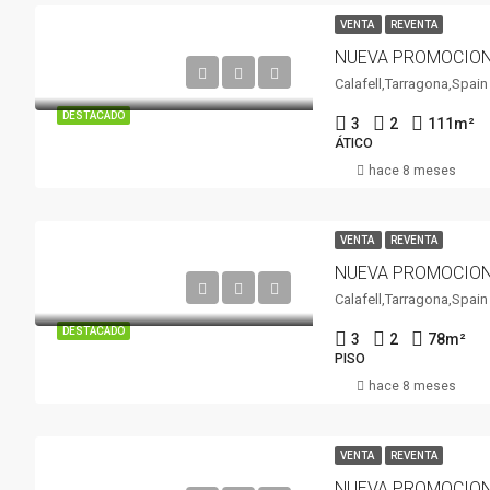
VENTA
REVENTA
Calafell,Tarragona,Spain
DESTACADO
3
2
111
m²
ÁTICO
hace 8 meses
VENTA
REVENTA
Calafell,Tarragona,Spain
DESTACADO
3
2
78
m²
PISO
hace 8 meses
VENTA
REVENTA