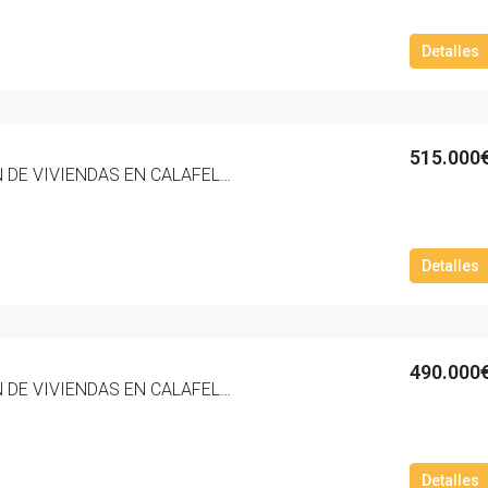
Detalles
515.000
NUEVA PROMOCION DE VIVIENDAS EN CALAFELL PLAYA ZONA MAS MEL ‘RESIDENCIAL MARNOVA’. – 3014-10
Detalles
490.000
NUEVA PROMOCION DE VIVIENDAS EN CALAFELL PLAYA ZONA MAS MEL ‘RESIDENCIAL MARNOVA’. – 3013-10
Detalles