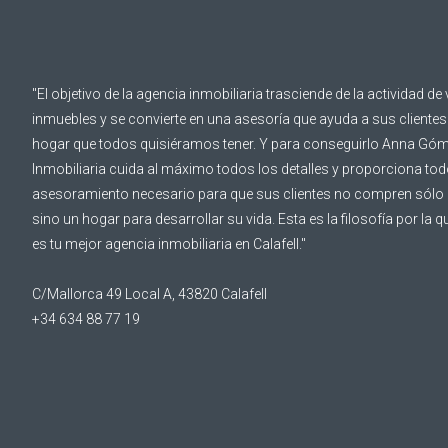
"El objetivo de la agencia inmobiliaria trasciende de la actividad de
inmuebles y se convierte en una asesoría que ayuda a sus clientes 
hogar que todos quisiéramos tener. Y para conseguirlo Anna Gó
Inmobiliaria cuida al máximo todos los detalles y proporciona tod
asesoramiento necesario para que sus clientes no compren sólo 
sino un hogar para desarrollar su vida. Esta es la filosofía por l
es tu mejor agencia inmobiliaria en Calafell."
C/Mallorca 49 Local A, 43820 Calafell
+34 634 88 77 19