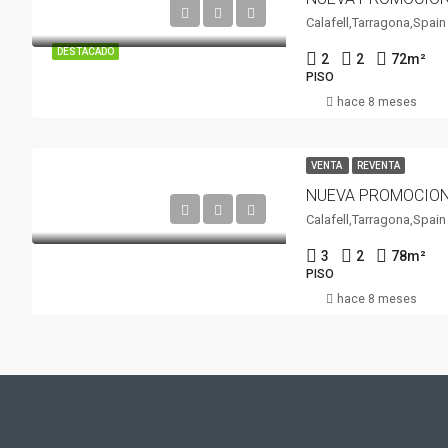
Calafell,Tarragona,Spain
DESTACADO
2
2
72
m²
PISO
hace 8 meses
VENTA
REVENTA
Calafell,Tarragona,Spain
3
2
78
m²
PISO
hace 8 meses