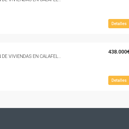
Detalles
438.000
NUEVA PROMOCION DE VIVIENDAS EN CALAFELL PLAYA ZONA MAS MEL ‘RESIDENCIAL MARNOVA’. – 3001-10
Detalles