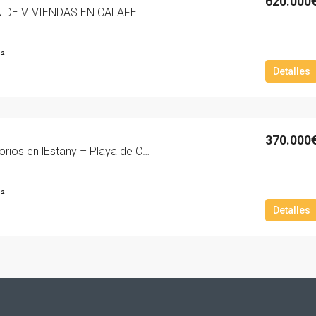
620.000
NUEVA PROMOCION DE VIVIENDAS EN CALAFELL PLAYA ZONA MAS MEL ‘RESIDENCIAL MARNOVA’. – 3009-10
²
Detalles
370.000
Ático de tres dormitorios en lEstany – Playa de Calafell – 2055d-10
²
Detalles