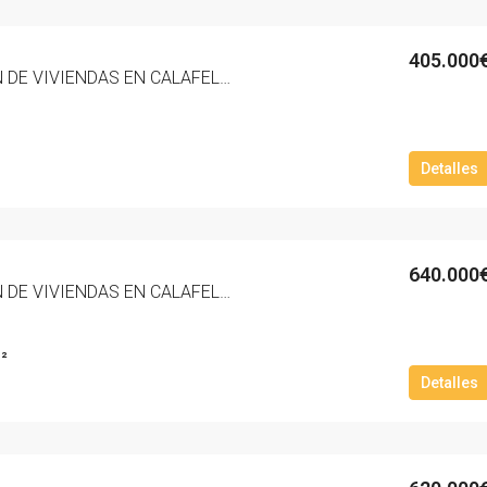
405.000
NUEVA PROMOCION DE VIVIENDAS EN CALAFELL PLAYA ZONA MAS MEL ‘RESIDENCIAL MARNOVA’. – 3024-10
Detalles
640.000
NUEVA PROMOCION DE VIVIENDAS EN CALAFELL PLAYA ZONA MAS MEL ‘RESIDENCIAL MARNOVA’. – 3010-10
²
Detalles