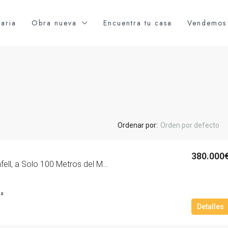
iaria
Obra nueva
Encuentra tu casa
Vendemos 
Ordenar por:
Orden por defecto
380.000
Ático Duplex en Calafell, a Solo 100 Metros del Mar – 2079-10
²
Detalles