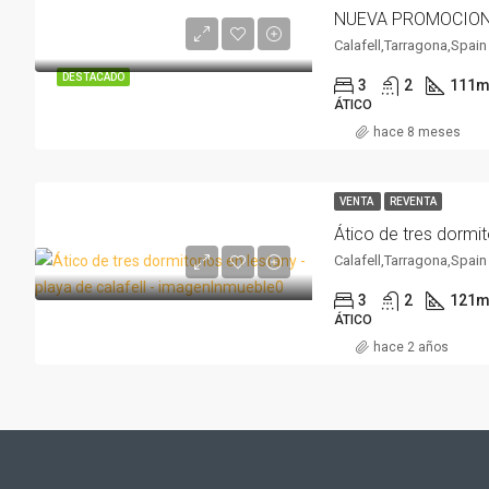
Calafell,Tarragona,Spain
DESTACADO
3
2
111
m
ÁTICO
hace 8 meses
VENTA
REVENTA
Calafell,Tarragona,Spain
3
2
121
m
ÁTICO
hace 2 años