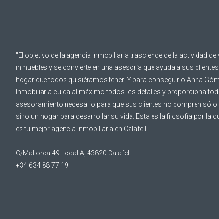
"El objetivo de la agencia inmobiliaria trasciende de la actividad de
inmuebles y se convierte en una asesoría que ayuda a sus clientes 
hogar que todos quisiéramos tener. Y para conseguirlo Anna Gó
Inmobiliaria cuida al máximo todos los detalles y proporciona tod
asesoramiento necesario para que sus clientes no compren sólo 
sino un hogar para desarrollar su vida. Esta es la filosofía por l
es tu mejor agencia inmobiliaria en Calafell."
C/Mallorca 49 Local A, 43820 Calafell
+34 634 88 77 19