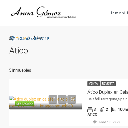
Inmobil
Home
Ático
+34 634 88 77 19
Ático
5 Inmuebles
VENTA
REVENTA
Calafell,Tarragona,Spain
DESTACADO
3
2
100
m
ÁTICO
hace 4 meses