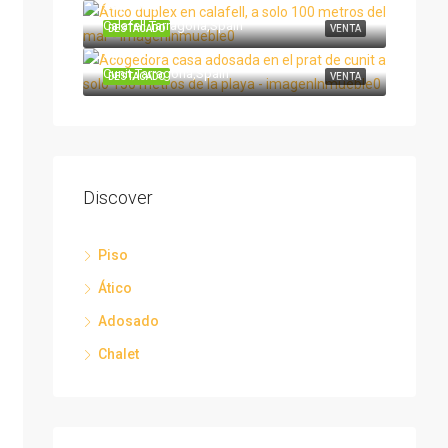
380.000€
Calafell,Tarragona,Spain
DESTACADO
VENTA
339.000€
Cunit,Tarragona,Spain
DESTACADO
VENTA
Discover
Piso
Ático
Adosado
Chalet