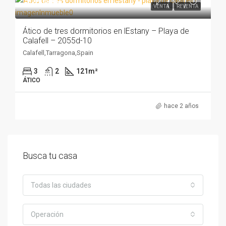
370.000€
VENTA
REVENTA
Ático de tres dormitorios en lEstany – Playa de
Calafell – 2055d-10
Calafell,Tarragona,Spain
3
2
121
m²
ÁTICO
hace 2 años
Busca tu casa
Todas las ciudades
Operación