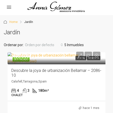
Home
Jardín
Jardín
Ordenar por:
Orden por defecto
5 Inmuebles
435.000€
VENTA
REVENTA
DESTACADO
Descubre la joya de urbanización Bellamar – 2086-
10
Calafell,Tarragona,Spain
4
3
180
m²
CHALET
hace 1 mes